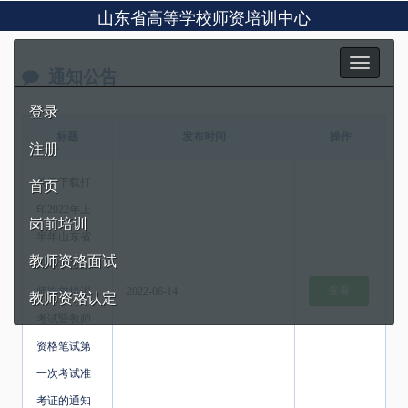
山东省高等学校师资培训中心
Toggle
通知公告
navigation
登录
标题
发布时间
操作
注册
关于下载打
首页
印2022年上
岗前培训
半年山东省
教师资格面试
高等学校教
查看
师岗前培训
2022-06-14
教师资格认定
考试暨教师
资格笔试第
一次考试准
考证的通知